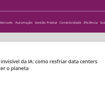
Mercado
Automação
Gestão Predial
Conectividade
Eficiência
Sus
 invisível da IA: como resfriar data centers
r o planeta