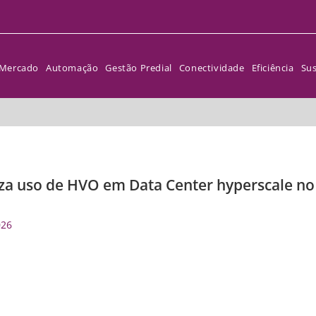
Mercado
Automação
Gestão Predial
Conectividade
Eficiência
Sus
za uso de HVO em Data Center hyperscale no
026