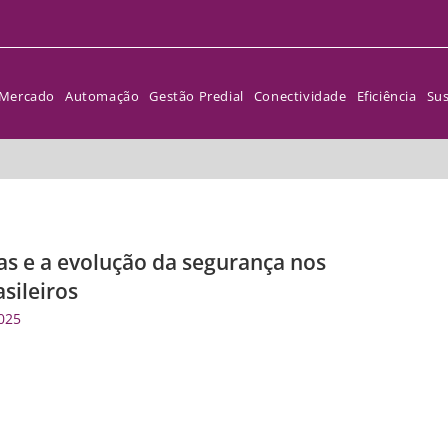
Mercado
Automação
Gestão Predial
Conectividade
Eficiência
Sus
as e a evolução da segurança nos
sileiros
025