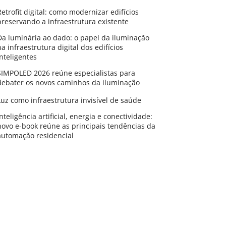
Retrofit digital: como modernizar edifícios
preservando a infraestrutura existente
Da luminária ao dado: o papel da iluminação
na infraestrutura digital dos edifícios
inteligentes
SIMPOLED 2026 reúne especialistas para
debater os novos caminhos da iluminação
Luz como infraestrutura invisível de saúde
Inteligência artificial, energia e conectividade:
novo e-book reúne as principais tendências da
automação residencial