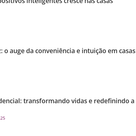
ositivos inteligentes cresce nas casas
: o auge da conveniência e intuição em casas
encial: transformando vidas e redefinindo a
025