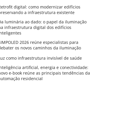
Retrofit digital: como modernizar edifícios
preservando a infraestrutura existente
Da luminária ao dado: o papel da iluminação
na infraestrutura digital dos edifícios
inteligentes
SIMPOLED 2026 reúne especialistas para
debater os novos caminhos da iluminação
Luz como infraestrutura invisível de saúde
Inteligência artificial, energia e conectividade:
novo e-book reúne as principais tendências da
automação residencial